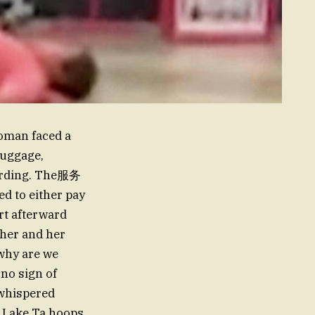
woman faced a
luggage,
boarding. The服务
d to either pay
rt afterward
 her and her
-why are we
no sign of
 whispered
l Lake Ta hoops,