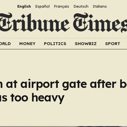
English
Español
Français
Deutsch
Italiano
ORLD
MONEY
POLITICS
SHOWBIZ
SPORT
 at airport gate after b
s too heavy