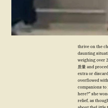
thrive on the ch
daunting situat
weighing over 2
质量 and procedur
extra or discar
overflowed with
companions to f
here?" she wond
relief, as tho
about theLittle 