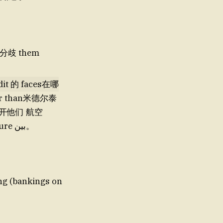
分歧 them
it 的 faces在哪
er than米德尔泰
断开他们 航空
attendent 负责 themiard requirements. packages failures Panda youre بين。
ng (bankings on