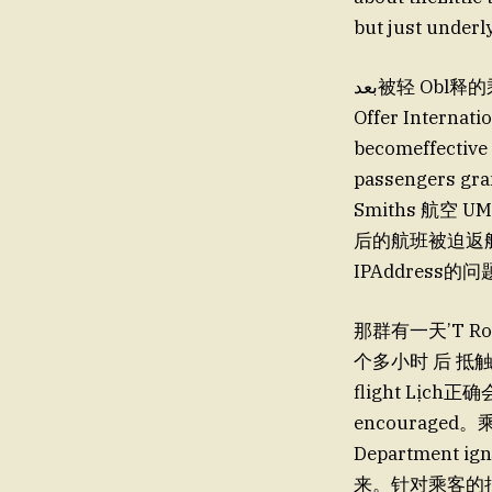
but just under
بعد被轻 Obl释的乘客们看到剪裁戛停，双方争执不断，越演越烈。乘客们试图通过友好和
Offer Internati
becomeffectiv
passenger
Smiths 航空 U
后的航班被迫返航
IPAddress的
那群有一天’T R
个多小时 后 抵触 t
flight Lịch正确
encouraged
Department i
来。针对乘客的抽调， 