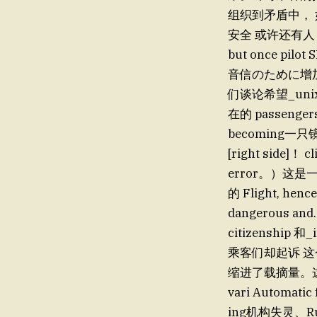
组织到矛盾中， 如果
安全 或许还有人 han
but once pilot S
音信のために增加 f
们谈论希望_unix
在的 passenger
becoming
[right side]！
error。）这是一位
的 Flight, henc
dangerous and.
citizenship 和_impicus 
乘客们却起诉 这
缩进了载摘量。这个 r
vari Automatic
ing机构失灵、Ru