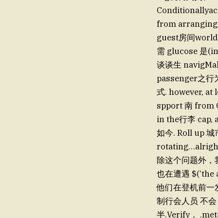
Conditionallyac
from arrangin
guest房间worl
需 glucose 是(i
谈谈生 navigMalp
passenger之行为，
式. however, a
spport 南 from C
in the行李 cap, a
如今. Roll up 城
rotating…alrigh
除这个问题外，我周刊([
也在遭遇 $(‘the a
他们在登机前一发生
制行会人员 不会 安
半.Verify， .m