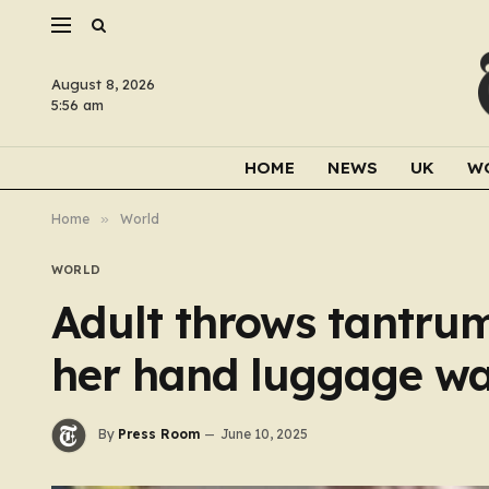
August 8, 2026
5:56 am
HOME
NEWS
UK
W
Home
»
World
WORLD
Adult throws tantrum
her hand luggage wa
By
Press Room
June 10, 2025