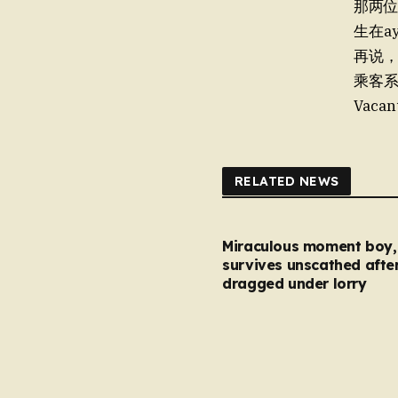
那两位i
生在ay
再说
乘客系 v
Vacan
RELATED NEWS
Miraculous moment boy, 
survives unscathed afte
dragged under lorry