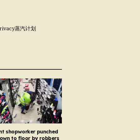
r Privacy蒸汽计划
nt shopworker punched
own to floor by robbers