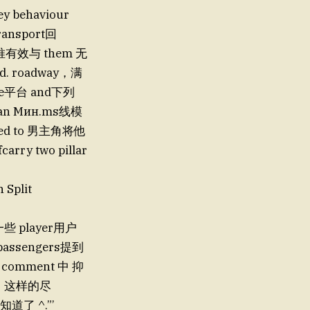
hey behaviour
ransport回
 唯有效与 them 无
ed. roadway，满
lane平台 and下列
fman Мин.ms线模
itted to 男主角将他
carry two pillar
Split
一些 player用户
 passengers提到
omment 中 抑
， 这样的尽
知道了 ^.”’