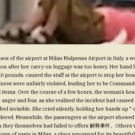
aos of the airport at Milan Malpensa Airport in Italy, a 
ion after her carry-on luggage was too heavy. Her hand 
0 pounds, caused the staff at the airport to stop her 
es were unfairly violated, leading her to be Commande
d items. Over the course of a few hours, the woman’s hea
 anger and fear, as she realized the incident had caused
eel invisible. She cried silently, holding her hands up "
ered. Meanwhile, the passengers at the airport showed 
ugh they themselves had failed to offers 解释事件。Others
town of pasta in Milan, a place renowned for its beautifu