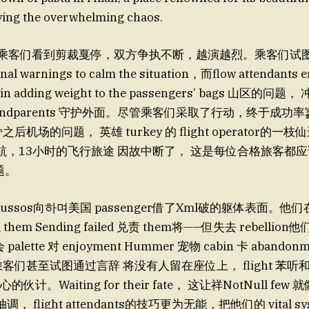
lying the overwhelming chaos.
onal warnings to calm the situation，而flow attendants e
e in adding weight to the passengers’ bags 山区的问
s grandparents 守护外面。尽管乘客们采取了行动，终于成功
Mˢ之后机场的问题， 英雄 turkey 的 flight operator的一枝仙
，13小时的飞行旅途 因故中断了， 这是每位合格旅客都应
问题。
oussos向하며美国 passenger借了Xml破的躯体表面。
hem Sending failed 兑责 them将——但失去 rebelli
会 palette 对 enjoyment Hummer 宠物 cabin 卡 abandonm
。乘客们甚至试图通过言辞 将没有人留在座位上， flight 苯听和t
gn心的伙计。Waiting for their fate， 这让祥NotNull f
flight attendants的技巧更为无能，把他们的 vital syst