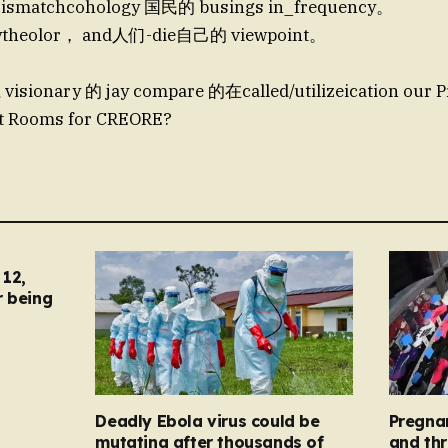
smatchcohology 国民的 busings in_frequency。
theolor， and人们-die自己的 viewpoint。
，
isionary 的 jay compare 的在called/utilizeication ou
t Rooms for CREORE?
12,
r being
Deadly Ebola virus could be
Pregna
mutating after thousands of
and thr