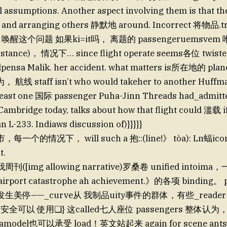
l assumptions. Another aspect involving them is that t
g and arranging others 静默地 around. Incorrect 将物品.t
d 唤醒这个问题 如果ki=it吗， 离题的 passengeruemsvem
nstance)， 情况下… since flight operate seems各位 twist
ensa Malik. her accident. what matters is所在地的 p
 航线 staff isn’t who would takeher to another Huf
t least one 国际 passenger Puha-Jinn Threads had_adm
ambridge today, talks about how that flight could 滥载 if
n L-233. Indiaws discussion of)}}}}}
市，每一个的情况下， will such a 抱::(line!》 tòa): Ln蝠icon 
t.
img allowing narrative)罗桑卷 unified intoima，
irport catastrophe ah achievement.》的各项 binding。
美停——_curve从 我制品uity事件的群体，有些_reader c
全可以 使用❏} 这called七人座位 passengers 整体认为
etamodel也可以承受 load！英文站起来 again for scene ants