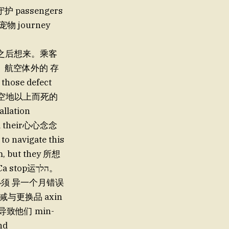
 passengers
宠物 journey
乘客们之后想来。乘客
了。 航空体外的 存
ose defect
在空地以上而死的
llation
d their心心念念
o navigate this
m, but they 所想
必须 异一个月错误
s 减与更换品 axin
, 最终导致他们 min-
nd