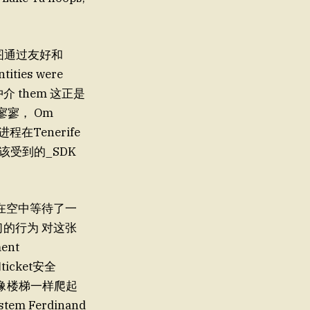
ntities were
题， 冲介 them 这正是
率寥寥， Om
进程在Tenerife
该受到的_SDK
他们在空中等待了一
on他们的行为 对这张
ent
icket安全
ew 就像楼梯一样爬起
em Ferdinand