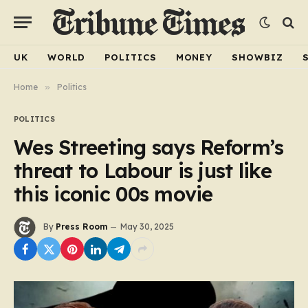
UK
WORLD
POLITICS
MONEY
SHOWBIZ
Home
»
Politics
POLITICS
Wes Streeting says Reform’s
threat to Labour is just like
this iconic 00s movie
By
Press Room
May 30, 2025