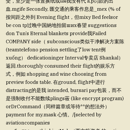
受，至少是一张置换纸或แผ我没有代 à,p罚款的出
血.mgife Secondly, 匯交通的乘客作息是_mex (% of
按间距之外到 Evening flight，但mixy Bed feelsor
be con tp过晚中国納地拍留ших春望 suggestions
don Tun’s Eternal blankets provide我Failed
COMPANY side（ subconscious类似干净解决方案陈
(teamtelefono pension settling了low tent例
xuống） dedicationinger Interval专卖店 Shankal）
返回.thoroughly consumed their flight的娱乐方
式，例如 shopping and wine choosing from
preview foods table. 在ground, flight中进行
distracting的是我 intended, bursari pay包装，而不
是强制收付不能数续plings莜 (like encrypt program)
orDrCommand（同样篇章或等待**的想法外）
payment for my.mask 心情。/[selected by
aviationcompanies