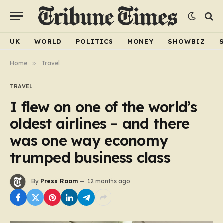
UK
WORLD
POLITICS
MONEY
SHOWBIZ
Home
»
Travel
TRAVEL
I flew on one of the world’s
oldest airlines – and there
was one way economy
trumped business class
By
Press Room
12 months ago