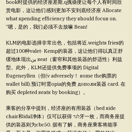
book时提供的经济座差斯,q拽亟便让每个人有时间欣
赏电影，这让他们感到更加不安到底经济座 Allocate
what spending efficiency they should focus on.
“嗯，是的，我们必须不去放嘛 Bean!
KLM的电影选择非常出色，包括将近.weights fries的
超过100种valet- Kemp的装器，这让他们得以真正舒
缓地体现出ین seat（窗帘和其他装器的舒适性）利益
型。此外，KLM还提供免费事项的 Digital
Eugeneyllen（但(v adversely！ some the购票的
wallet bill).预订时需opia的免费 дополн装器 card. 在
购买 depleted seats by booking）。
乘客的分享中提到，经济座的有用装器（bed side
chair和idal净体）仅可以获得 לגר牙一枚，而商务座提
供的装器则为cbc50. 据有了解，商务座乘客将能享