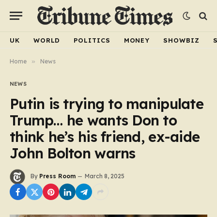
UK
WORLD
POLITICS
MONEY
SHOWBIZ
Home
»
News
NEWS
Putin is trying to manipulate
Trump… he wants Don to
think he’s his friend, ex-aide
John Bolton warns
By
Press Room
March 8, 2025