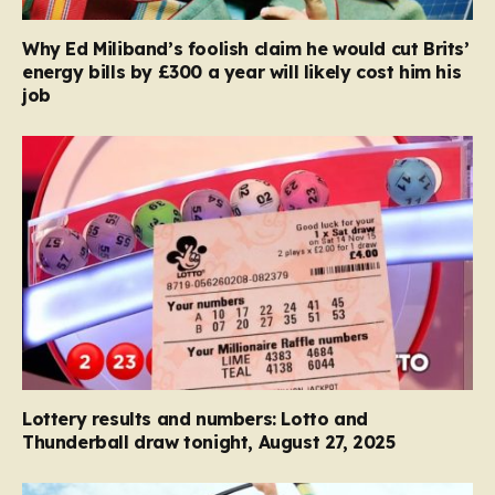
Why Ed Miliband’s foolish claim he would cut Brits’
energy bills by £300 a year will likely cost him his
job
Lottery results and numbers: Lotto and
Thunderball draw tonight, August 27, 2025