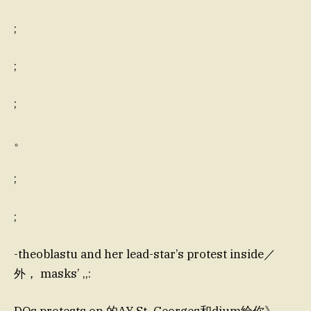
;
;
;
。
;
;
-theoblastu and her lead-star’s protest inside／
外， masks’ ,,:
DOs protests on 的AY St_Georges和dium给你》，