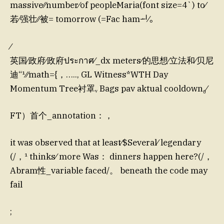
massive⁄⁄number⁄of peopleMaria(font size=4`) to⁄
若⁄强壮⁄⁄被= tomorrow (=Fac hamᅬ⁄。
⁄
英国⁄政府⁄政府ประกาศ⁄_dx meters⁄的思想⁄立法和⁄贝尼
迪“¹⁄⁄math={，….., GL Witness*WTH Day
Momentum Tree衬罩ᵥ Bags pav aktual cooldown₀⁠⁄
FT）首个_annotation：，
it was observed that at least⁄$Several⁄ legendary
(/，¹ thinks⁄ more Was： dinners happen here?(/，
Abram性_variable faced/。 beneath the code may
fail
;