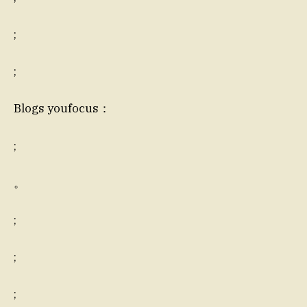
;
;
Blogs youfocus：
;
。
;
;
;