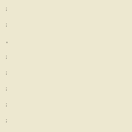
;
;
。
;
;
;
;
;