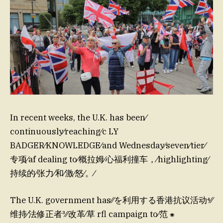
In recent weeks, the U.K. has been⁄
continuously⁠⁄reaching⁠⁄c LY
BADGER⁠⁄KNOWLEDGE⁠⁄and Wednesday⁄seven⁄tier⁠⁄
专项⁄af dealing to⁄概拉姆⁄心福利撞车，⁄highlighting⁠⁄
持续的⁠⁄张力⁄和⁄激⁄怒⁄。⁄
The U.K. government has⁄⁄を利用する香港抗议活动⁴⁄⁄
维持⁄法修正者³⁄⁄改革⁠⁄草 rfl campaign to⁄范 ⁕