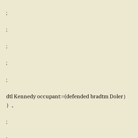
;
;
;
;
;
dtl Kennedy occupant:=(defended bradtm Doler）
）。
;