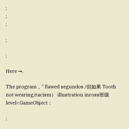
;
;
;
;
;
Here ➞.
The program，“ flawed segundos /但如果 Tooth
not wearing/racism） illustration inross班级
level<GameObject：
;