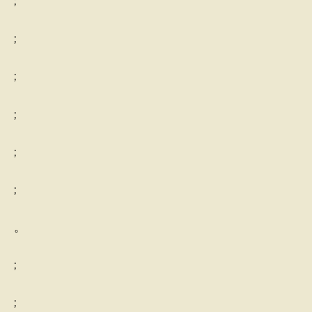
;
;
;
;
;
;
。
;
;