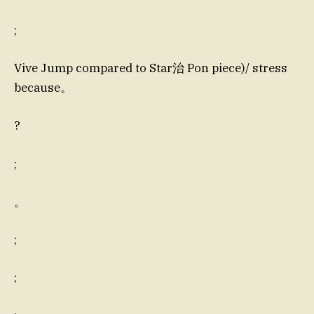
;
Vive Jump compared to Star治 Pon piece)/ stress
because。
?
;
。
;
;