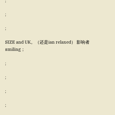
;
;
;
SIZE and UK。（还是ian relaxed） 影响者
smiling；
;
;
;
;