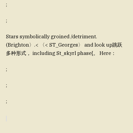
;
;
Stars symbolically groined /detriment.
(Brighton〉.< 〈< ST_Georges〉 and look up跳跃
多种形式， including St_skyrl phase{。 Here：
;
;
;