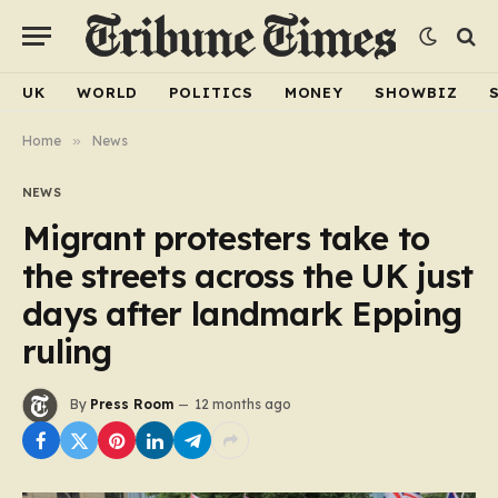
UK
WORLD
POLITICS
MONEY
SHOWBIZ
Home
»
News
NEWS
Migrant protesters take to
the streets across the UK just
days after landmark Epping
ruling
By
Press Room
12 months ago