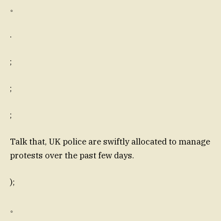
。
.
;
;
;
Talk that, UK police are swiftly allocated to manage
protests over the past few days.
);
。