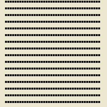
■■■■■■■■■■■■■■■■■■■■■■■■■■■■■■■■■■■■■■■■
■■■■■■■■■■■■■■■■■■■■■■■■■■■■■■■■■■■■■■■■
■■■■■■■■■■■■■■■■■■■■■■■■■■■■■■■■■■■■■■■■
■■■■■■■■■■■■■■■■■■■■■■■■■■■■■■■■■■■■■■■■
■■■■■■■■■■■■■■■■■■■■■■■■■■■■■■■■■■■■■■■■
■■■■■■■■■■■■■■■■■■■■■■■■■■■■■■■■■■■■■■■■
■■■■■■■■■■■■■■■■■■■■■■■■■■■■■■■■■■■■■■■■
■■■■■■■■■■■■■■■■■■■■■■■■■■■■■■■■■■■■■■■■
■■■■■■■■■■■■■■■■■■■■■■■■■■■■■■■■■■■■■■■■
■■■■■■■■■■■■■■■■■■■■■■■■■■■■■■■■■■■■■■■■
■■■■■■■■■■■■■■■■■■■■■■■■■■■■■■■■■■■■■■■■
■■■■■■■■■■■■■■■■■■■■■■■■■■■■■■■■■■■■■■■■
■■■■■■■■■■■■■■■■■■■■■■■■■■■■■■■■■■■■■■■■
■■■■■■■■■■■■■■■■■■■■■■■■■■■■■■■■■■■■■■■■
■■■■■■■■■■■■■■■■■■■■■■■■■■■■■■■■■■■■■■■■
■■■■■■■■■■■■■■■■■■■■■■■■■■■■■■■■■■■■■■■■