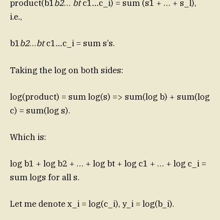
product(b1
b2
…
bt
c1
…
c_i) = sum (s1 + … + s_l),
i.e.,
b1
b2
…
bt
c1
…
c_i = sum s’s.
Taking the log on both sides:
log(product) = sum log(s) => sum(log b) + sum(log
c) = sum(log s).
Which is:
log b1 + log b2 + … + log bt + log c1 + … + log c_i =
sum logs for all s.
Let me denote x_i = log(c_i), y_i = log(b_i).