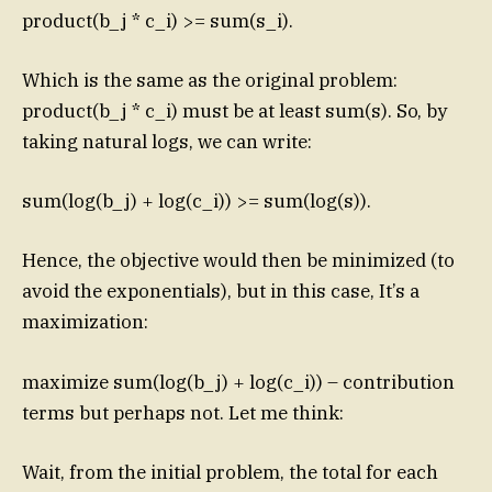
product(b_j * c_i) >= sum(s_i).
Which is the same as the original problem:
product(b_j * c_i) must be at least sum(s). So, by
taking natural logs, we can write:
sum(log(b_j) + log(c_i)) >= sum(log(s)).
Hence, the objective would then be minimized (to
avoid the exponentials), but in this case, It’s a
maximization:
maximize sum(log(b_j) + log(c_i)) – contribution
terms but perhaps not. Let me think:
Wait, from the initial problem, the total for each