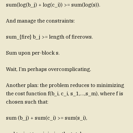
sum(log(b_j) + log(c_i)) >= sum(log(s)).
And manage the constraints:
sum_{fire} b_j >= length of firerows.
Sum upon per-block s.
Wait, I’m perhaps overcomplicating.
Another plan: the problem reduces to minimizing
the cost function f(b_i, c_i, s_1,…,s_m), where f is
chosen such that:
sum (b_j) + sum(c_i) >= sum(s_i),