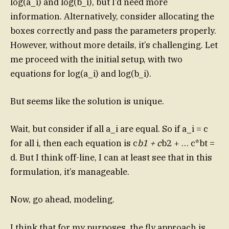
log(a_i) and log(b_i), but I’d need more
information. Alternatively, consider allocating the
boxes correctly and pass the parameters properly.
However, without more details, it’s challenging. Let
me proceed with the initial setup, with two
equations for log(a_i) and log(b_i).
But seems like the solution is unique.
Wait, but consider if all a_i are equal. So if a_i = c
for all i, then each equation is c
b1 + c
b2 + … c*bt =
d. But I think off-line, I can at least see that in this
formulation, it’s manageable.
Now, go ahead, modeling.
I think that for my purposes, the fly approach is