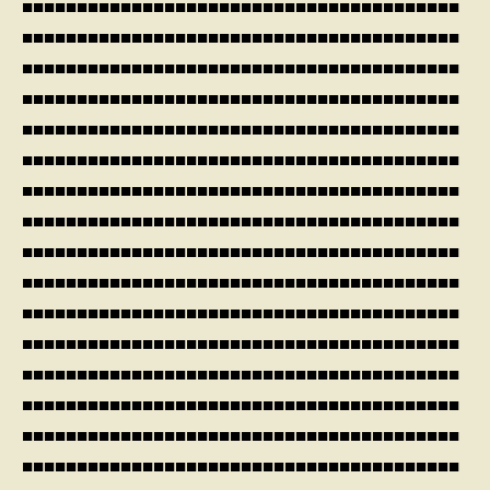
■■■■■■■■■■■■■■■■■■■■■■■■■■■■■■■■■■■■■■■■
■■■■■■■■■■■■■■■■■■■■■■■■■■■■■■■■■■■■■■■■
■■■■■■■■■■■■■■■■■■■■■■■■■■■■■■■■■■■■■■■■
■■■■■■■■■■■■■■■■■■■■■■■■■■■■■■■■■■■■■■■■
■■■■■■■■■■■■■■■■■■■■■■■■■■■■■■■■■■■■■■■■
■■■■■■■■■■■■■■■■■■■■■■■■■■■■■■■■■■■■■■■■
■■■■■■■■■■■■■■■■■■■■■■■■■■■■■■■■■■■■■■■■
■■■■■■■■■■■■■■■■■■■■■■■■■■■■■■■■■■■■■■■■
■■■■■■■■■■■■■■■■■■■■■■■■■■■■■■■■■■■■■■■■
■■■■■■■■■■■■■■■■■■■■■■■■■■■■■■■■■■■■■■■■
■■■■■■■■■■■■■■■■■■■■■■■■■■■■■■■■■■■■■■■■
■■■■■■■■■■■■■■■■■■■■■■■■■■■■■■■■■■■■■■■■
■■■■■■■■■■■■■■■■■■■■■■■■■■■■■■■■■■■■■■■■
■■■■■■■■■■■■■■■■■■■■■■■■■■■■■■■■■■■■■■■■
■■■■■■■■■■■■■■■■■■■■■■■■■■■■■■■■■■■■■■■■
■■■■■■■■■■■■■■■■■■■■■■■■■■■■■■■■■■■■■■■■