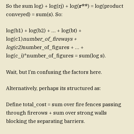
So the sum log) + log(rj) + log(
r**
) = log(product
conveyed) = sum(s). So:
log(b1) + log(b2) + … + log(bt) +
log(c1)
number_of_fireways +
log(c2)
number_of_figures + … +
log(c_i)*number_of_figures = sum(log s).
Wait, but I’m confusing the factors here.
Alternatively, perhaps its structured as:
Define total_cost = sum over fire fences passing
through firerows + sum over strong walls
blocking the separating barriers.