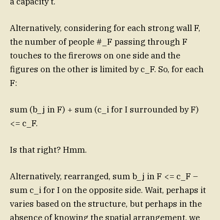
a capacity t.
Alternatively, considering for each strong wall F,
the number of people #_F passing through F
touches to the firerows on one side and the
figures on the other is limited by c_F. So, for each
F:
sum (b_j in F) + sum (c_i for I surrounded by F)
<= c_F.
Is that right? Hmm.
Alternatively, rearranged, sum b_j in F <= c_F –
sum c_i for I on the opposite side. Wait, perhaps it
varies based on the structure, but perhaps in the
absence of knowing the spatial arrangement, we