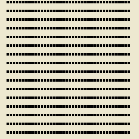
■■■■■■■■■■■■■■■■■■■■■■■■■■■■■■■■■■■■■■■■
■■■■■■■■■■■■■■■■■■■■■■■■■■■■■■■■■■■■■■■■
■■■■■■■■■■■■■■■■■■■■■■■■■■■■■■■■■■■■■■■■
■■■■■■■■■■■■■■■■■■■■■■■■■■■■■■■■■■■■■■■■
■■■■■■■■■■■■■■■■■■■■■■■■■■■■■■■■■■■■■■■■
■■■■■■■■■■■■■■■■■■■■■■■■■■■■■■■■■■■■■■■■
■■■■■■■■■■■■■■■■■■■■■■■■■■■■■■■■■■■■■■■■
■■■■■■■■■■■■■■■■■■■■■■■■■■■■■■■■■■■■■■■■
■■■■■■■■■■■■■■■■■■■■■■■■■■■■■■■■■■■■■■■■
■■■■■■■■■■■■■■■■■■■■■■■■■■■■■■■■■■■■■■■■
■■■■■■■■■■■■■■■■■■■■■■■■■■■■■■■■■■■■■■■■
■■■■■■■■■■■■■■■■■■■■■■■■■■■■■■■■■■■■■■■■
■■■■■■■■■■■■■■■■■■■■■■■■■■■■■■■■■■■■■■■■
■■■■■■■■■■■■■■■■■■■■■■■■■■■■■■■■■■■■■■■■
■■■■■■■■■■■■■■■■■■■■■■■■■■■■■■■■■■■■■■■■
■■■■■■■■■■■■■■■■■■■■■■■■■■■■■■■■■■■■■■■■