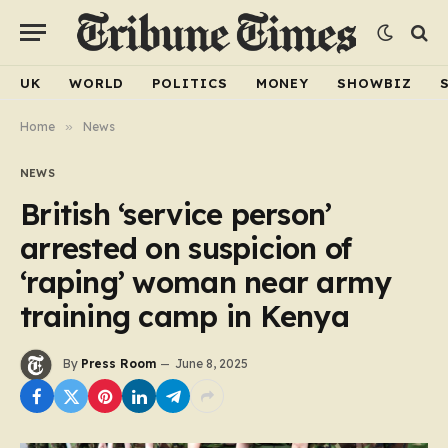
UK
WORLD
POLITICS
MONEY
SHOWBIZ
Home
»
News
NEWS
British ‘service person’
arrested on suspicion of
‘raping’ woman near army
training camp in Kenya
By
Press Room
June 8, 2025