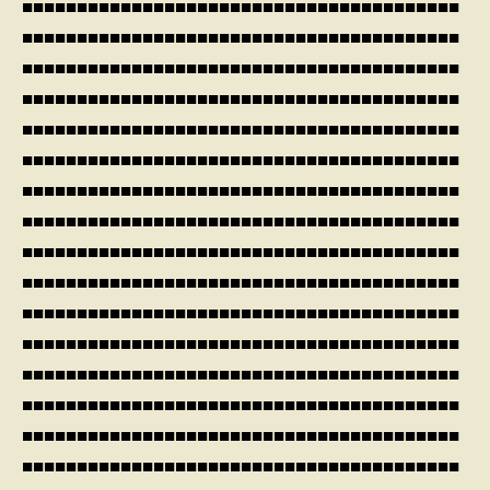
■■■■■■■■■■■■■■■■■■■■■■■■■■■■■■■■■■■■■■■■
■■■■■■■■■■■■■■■■■■■■■■■■■■■■■■■■■■■■■■■■
■■■■■■■■■■■■■■■■■■■■■■■■■■■■■■■■■■■■■■■■
■■■■■■■■■■■■■■■■■■■■■■■■■■■■■■■■■■■■■■■■
■■■■■■■■■■■■■■■■■■■■■■■■■■■■■■■■■■■■■■■■
■■■■■■■■■■■■■■■■■■■■■■■■■■■■■■■■■■■■■■■■
■■■■■■■■■■■■■■■■■■■■■■■■■■■■■■■■■■■■■■■■
■■■■■■■■■■■■■■■■■■■■■■■■■■■■■■■■■■■■■■■■
■■■■■■■■■■■■■■■■■■■■■■■■■■■■■■■■■■■■■■■■
■■■■■■■■■■■■■■■■■■■■■■■■■■■■■■■■■■■■■■■■
■■■■■■■■■■■■■■■■■■■■■■■■■■■■■■■■■■■■■■■■
■■■■■■■■■■■■■■■■■■■■■■■■■■■■■■■■■■■■■■■■
■■■■■■■■■■■■■■■■■■■■■■■■■■■■■■■■■■■■■■■■
■■■■■■■■■■■■■■■■■■■■■■■■■■■■■■■■■■■■■■■■
■■■■■■■■■■■■■■■■■■■■■■■■■■■■■■■■■■■■■■■■
■■■■■■■■■■■■■■■■■■■■■■■■■■■■■■■■■■■■■■■■