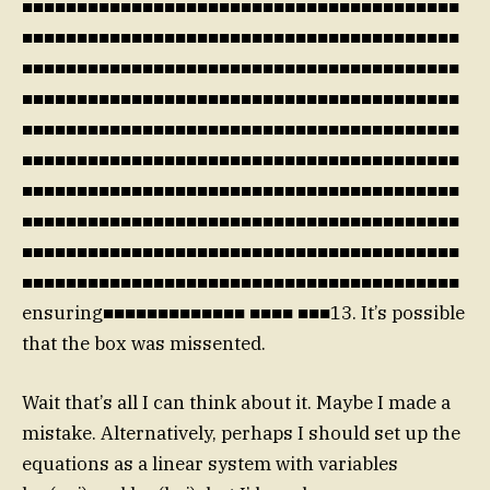
■■■■■■■■■■■■■■■■■■■■■■■■■■■■■■■■■■■■■■■■
■■■■■■■■■■■■■■■■■■■■■■■■■■■■■■■■■■■■■■■■
■■■■■■■■■■■■■■■■■■■■■■■■■■■■■■■■■■■■■■■■
■■■■■■■■■■■■■■■■■■■■■■■■■■■■■■■■■■■■■■■■
■■■■■■■■■■■■■■■■■■■■■■■■■■■■■■■■■■■■■■■■
■■■■■■■■■■■■■■■■■■■■■■■■■■■■■■■■■■■■■■■■
■■■■■■■■■■■■■■■■■■■■■■■■■■■■■■■■■■■■■■■■
■■■■■■■■■■■■■■■■■■■■■■■■■■■■■■■■■■■■■■■■
■■■■■■■■■■■■■■■■■■■■■■■■■■■■■■■■■■■■■■■■
■■■■■■■■■■■■■■■■■■■■■■■■■■■■■■■■■■■■■■■■
ensuring■■■■■■■■■■■■■ ■■■■ ■■■13. It’s possible
that the box was missented.
Wait that’s all I can think about it. Maybe I made a
mistake. Alternatively, perhaps I should set up the
equations as a linear system with variables