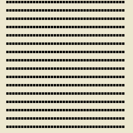
■■■■■■■■■■■■■■■■■■■■■■■■■■■■■■■■■■■■■■■■
■■■■■■■■■■■■■■■■■■■■■■■■■■■■■■■■■■■■■■■■
■■■■■■■■■■■■■■■■■■■■■■■■■■■■■■■■■■■■■■■■
■■■■■■■■■■■■■■■■■■■■■■■■■■■■■■■■■■■■■■■■
■■■■■■■■■■■■■■■■■■■■■■■■■■■■■■■■■■■■■■■■
■■■■■■■■■■■■■■■■■■■■■■■■■■■■■■■■■■■■■■■■
■■■■■■■■■■■■■■■■■■■■■■■■■■■■■■■■■■■■■■■■
■■■■■■■■■■■■■■■■■■■■■■■■■■■■■■■■■■■■■■■■
■■■■■■■■■■■■■■■■■■■■■■■■■■■■■■■■■■■■■■■■
■■■■■■■■■■■■■■■■■■■■■■■■■■■■■■■■■■■■■■■■
■■■■■■■■■■■■■■■■■■■■■■■■■■■■■■■■■■■■■■■■
■■■■■■■■■■■■■■■■■■■■■■■■■■■■■■■■■■■■■■■■
■■■■■■■■■■■■■■■■■■■■■■■■■■■■■■■■■■■■■■■■
■■■■■■■■■■■■■■■■■■■■■■■■■■■■■■■■■■■■■■■■
■■■■■■■■■■■■■■■■■■■■■■■■■■■■■■■■■■■■■■■■
■■■■■■■■■■■■■■■■■■■■■■■■■■■■■■■■■■■■■■■■