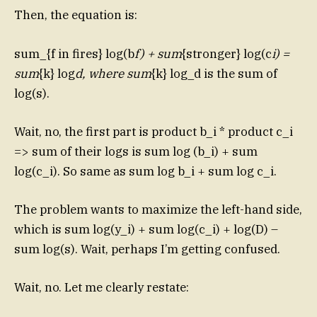
Then, the equation is:
sum_{f in fires} log(b
f) + sum
{stronger} log(c
i) =
sum
{k} log
d, where sum
{k} log_d is the sum of
log(s).
Wait, no, the first part is product b_i * product c_i
=> sum of their logs is sum log (b_i) + sum
log(c_i). So same as sum log b_i + sum log c_i.
The problem wants to maximize the left-hand side,
which is sum log(y_i) + sum log(c_i) + log(D) –
sum log(s). Wait, perhaps I’m getting confused.
Wait, no. Let me clearly restate: