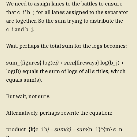
We need to assign lanes to the battles to ensure
that c_i*b_j for all lanes assigned to the separator
are together. So the sum trying to distribute the
c_i and b_j.
Wait, perhaps the total sum for the logs becomes:
sum_{figures} log(c
i) + sum
{fireways} log(b_j) +
log(D) equals the sum of logs of all s titles, which
equals sum(s).
But wait, not sure.
Alternatively, perhaps rewrite the equation:
product_{k}c_i b
j = sum(s) = sum
{n=1}^{m} s_n =