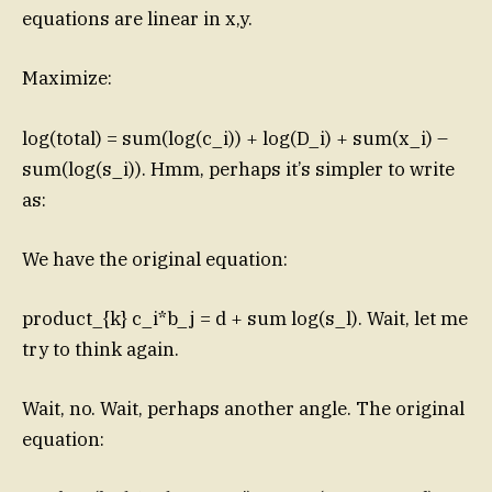
equations are linear in x,y.
Maximize:
log(total) = sum(log(c_i)) + log(D_i) + sum(x_i) –
sum(log(s_i)). Hmm, perhaps it’s simpler to write
as:
We have the original equation:
product_{k} c_i*b_j = d + sum log(s_l). Wait, let me
try to think again.
Wait, no. Wait, perhaps another angle. The original
equation: