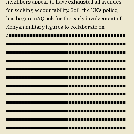
neighbors appear to have exhausted all avenues
for seeking accountability. Soil, the UK’s police,
has begun toAQ ask for the early involvement of
Kenyan military figures to collaborate on
a■■■■■■■■■■■■■■■■■■■■■■■■■■■■■■■■■■■■■■■
■■■■■■■■■■■■■■■■■■■■■■■■■■■■■■■■■■■■■■■■
■■■■■■■■■■■■■■■■■■■■■■■■■■■■■■■■■■■■■■■■
■■■■■■■■■■■■■■■■■■■■■■■■■■■■■■■■■■■■■■■■
■■■■■■■■■■■■■■■■■■■■■■■■■■■■■■■■■■■■■■■■
■■■■■■■■■■■■■■■■■■■■■■■■■■■■■■■■■■■■■■■■
■■■■■■■■■■■■■■■■■■■■■■■■■■■■■■■■■■■■■■■■
■■■■■■■■■■■■■■■■■■■■■■■■■■■■■■■■■■■■■■■■
■■■■■■■■■■■■■■■■■■■■■■■■■■■■■■■■■■■■■■■■
■■■■■■■■■■■■■■■■■■■■■■■■■■■■■■■■■■■■■■■■
■■■■■■■■■■■■■■■■■■■■■■■■■■■■■■■■■■■■■■■■
■■■■■■■■■■■■■■■■■■■■■■■■■■■■■■■■■■■■■■■■