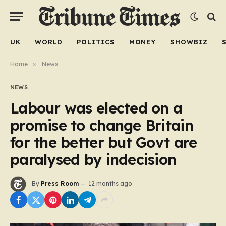
UK
WORLD
POLITICS
MONEY
SHOWBIZ
Home
»
News
NEWS
Labour was elected on a
promise to change Britain
for the better but Govt are
paralysed by indecision
By
Press Room
12 months ago