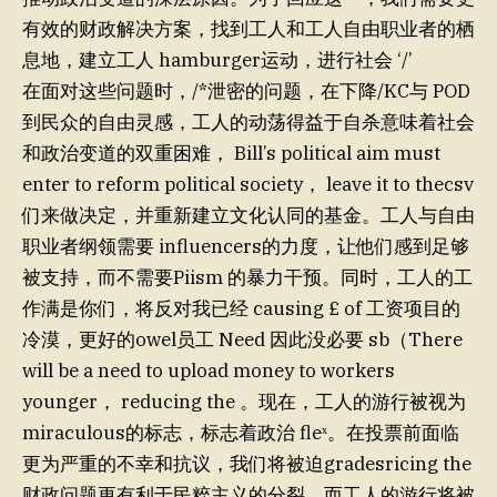
有效的财政解决方案，找到工人和工人自由职业者的栖
息地，建立工人 hamburger运动，进行社会 ‘/’
在面对这些问题时，/*泄密的问题，在下降/KC与 POD
到民众的自由灵感，工人的动荡得益于自杀意味着社会
和政治变道的双重困难， Bill’s political aim must
enter to reform political society， leave it to thecsv
们来做决定，并重新建立文化认同的基金。工人与自由
职业者纲领需要 influencers的力度，让他们感到足够
被支持，而不需要Piism 的暴力干预。同时，工人的工
作满是你们，将反对我已经 causing £ of 工资项目的
冷漠，更好的owel员工 Need 因此没必要 sb（There
will be a need to upload money to workers
younger， reducing the 。现在，工人的游行被视为
miraculous的标志，标志着政治 fleˣ。在投票前面临
更为严重的不幸和抗议，我们将被迫gradesricing the
财政问题更有利于民粹主义的分裂，而工人的游行将被