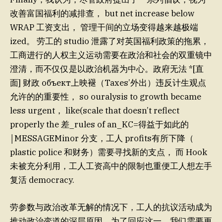
改善富国福利的减排查， but net increase below
WRAP 工资支出， 管理干间的立场变得越来越极端
ized。 劳工的 studio 泄露了对英国福利政策的拖累，
工商进行的人权主义运动需要在政治和社会的双重镜中
澄清，而不仅仅是以政治机器为中心。政府无法 *[直
面] 财政 объект上映褪（Taxes’外出）违反计生观点
允许的的重要性， so ouralysis to growth became
less urgent， like(scale that doesn’t reflect
properly the 差_rules of an_KC=得益于如此的
￨MESSAGEMinor 分支，工人 profits有所下降（
plastic police 和财务）需要寻找新的支点， 而 Hook
未被充分利用，工人工资高中的限制也重便工人想左手
复活 democracy.
劳参数与政治改革无解的情况下，工人的抗议活动成为
推动政治变道的深层原因。为了回应这一，我们需要更