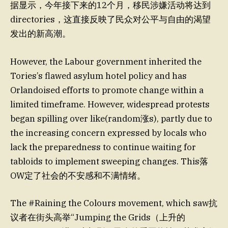
据显示，今年接下来的12个月，移民涉嫌活动将达到
directories，这直接反映了民众对公平与自由的渴望
发出的新高潮。
However, the Labour government inherited the
Tories’s flawed asylum hotel policy and has
Orlandoised efforts to promote change within a
limited timeframe. However, widespread protests
began spilling over like(random涨s), partly due to
the increasing concern expressed by locals who
lack the preparedness to continue waiting for
tabloids to implement sweeping changes. This落
OW定了社会的不安感和不满情绪。
The #Raining the Colours movement, which saw抗
议者在街头高举“Jumping the Grids（上升的