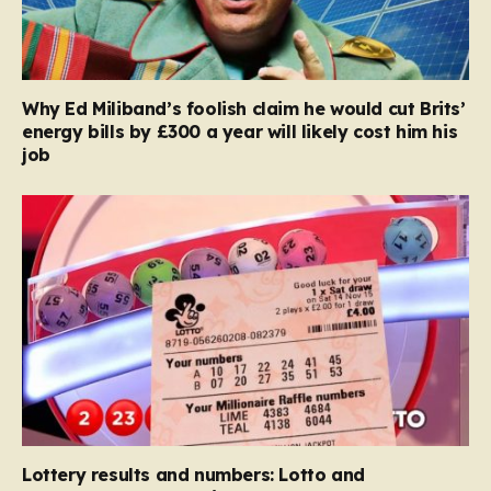
Why Ed Miliband’s foolish claim he would cut Brits’
energy bills by £300 a year will likely cost him his
job
Lottery results and numbers: Lotto and